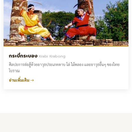
กระบี่กระบอง
Krabi Krabong
ศิลปะการต่อสู้ด้วยอาวุธประเภทดาบ โล่ ไม้พลอง และอาวุธอื่นๆ ของไทย
โบราณ
อ่านเพิ่มเติม