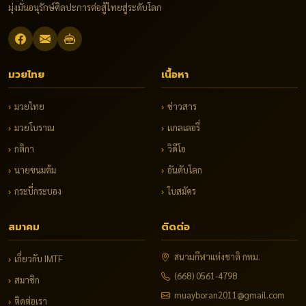
มุ่งมั่นอนุรักษ์ศิลปะการต่อสู้ไทยสู่ระดับโลก
มวยไทย
เนื้อหา
›
มวยไทย
›
ข่าวสาร
›
มวยโบราณ
›
แกลเลอรี่
›
กติกา
›
วิดีโอ
›
นายขนมต้ม
›
อันดับโลก
›
กระบี่กระบอง
›
ใบสมัคร
สมาคม
ติดต่อ
สนามกีฬาแห่งชาติ กทม.
›
เกี่ยวกับ IMTF
(668) 0561-4798
›
สมาชิก
muayboran2011@gmail.com
›
ติดต่อเรา